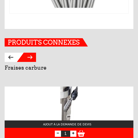
PRODUITS CONNEXES
Fraises carbure
P
AJOUT À LA DEMANDE DE DEVIS