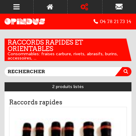
04 78 21 73 14
RACCORDS RAPIDES ET
ORIENTABLES
Consommables: fraises carbure, rivets, abrasifs, burins,
accessoires, ...
2 produits listés
Raccords rapides