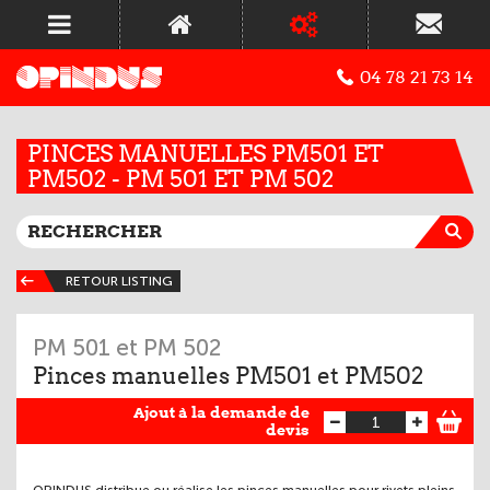
04 78 21 73 14
PINCES MANUELLES PM501 ET
PM502 - PM 501 ET PM 502
RETOUR LISTING
PM 501 et PM 502
Pinces manuelles PM501 et PM502
Ajout à la demande de
devis