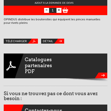
AJOUT À LA DEMANDE DE DEVIS
OPINDUS distribue les bouterolles qui équipent les pinces manuelles
OP
pour rivets pleins
po
TÉLÉCHARGER
DÉTAIL
T
Catalogues
partenaires
PDF
Si vous ne trouvez pas ce dont vous avez
besoin :
Contactez-nous