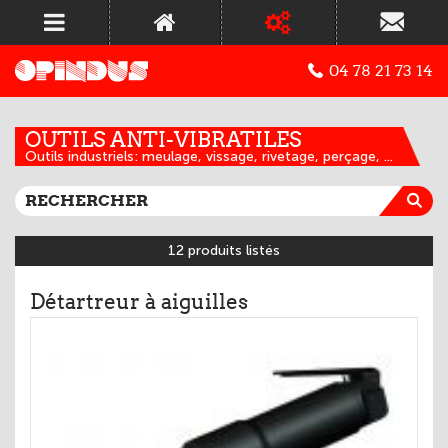
04 78 21 73 14
OUTILS ANTI-VIBRATILES
Outils industriels: meulage, vissage, rivetage, perçage, ...
12 produits listés
Détartreur à aiguilles