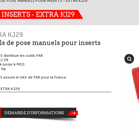
 DE POSE MANUELS POUR INSERTS - EXTRA KJ29
INSERTS - EXTRA KJ29
RA KJ29
ls de pose manuels pour inserts
distribue les outils FAR.
KJ 29
é jusqu'à M10
 kg
 assure le SAV de FAR pour la France
EXTRA KJ29
DEMANDE D'INFORMATIONS