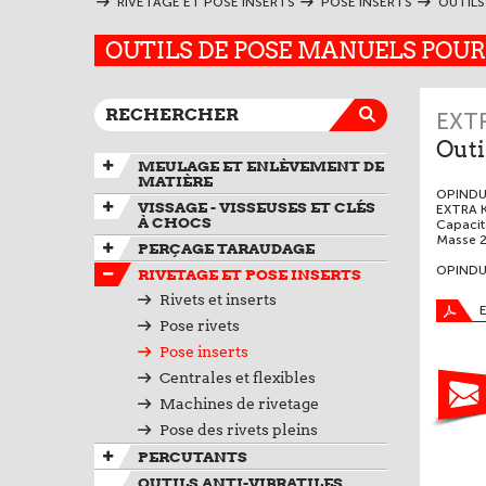
RIVETAGE ET POSE INSERTS
POSE INSERTS
OUTILS
OUTILS DE POSE MANUELS POUR 
EXT
Outi
MEULAGE ET ENLÈVEMENT DE
MATIÈRE
OPINDUS 
VISSAGE - VISSEUSES ET CLÉS
EXTRA 
À CHOCS
Capacit
Masse 2
PERÇAGE TARAUDAGE
OPINDUS
RIVETAGE ET POSE INSERTS
Rivets et inserts
Pose rivets
Pose inserts
Centrales et flexibles
Machines de rivetage
Pose des rivets pleins
PERCUTANTS
OUTILS ANTI-VIBRATILES