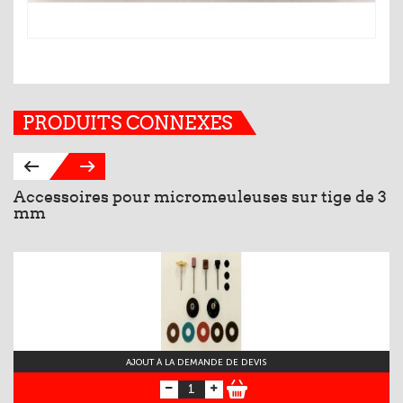
PRODUITS CONNEXES
Accessoires pour micromeuleuses sur tige de 3
M
mm
T
AJOUT À LA DEMANDE DE DEVIS