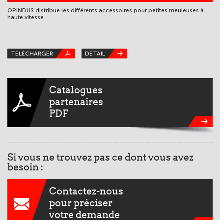
OPINDUS distribue les différents accessoires pour petites meuleuses à
MI
haute vitesse.
Fr
Ma
Ma
TÉLÉCHARGER
DÉTAIL
T
Catalogues
partenaires
PDF
Si vous ne trouvez pas ce dont vous avez
besoin :
Contactez-nous
pour préciser
votre demande