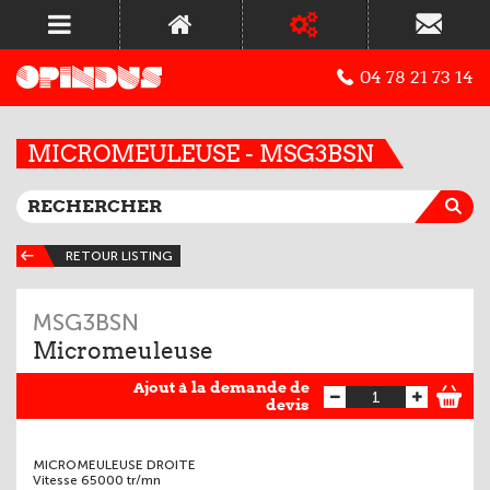
04 78 21 73 14
MICROMEULEUSE - MSG3BSN
RETOUR LISTING
MSG3BSN
Micromeuleuse
Ajout à la demande de
devis
MICROMEULEUSE DROITE
Vitesse 65000 tr/mn