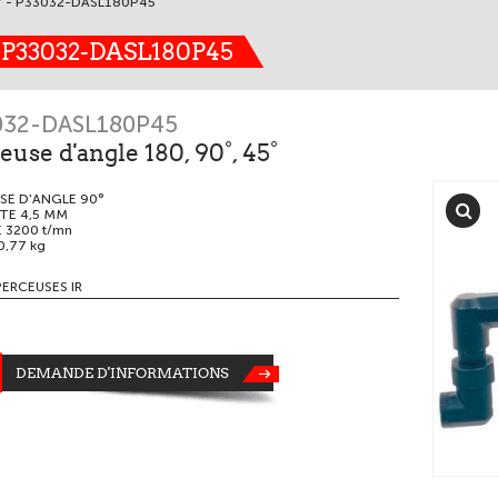
° - P33032-DASL180P45
- P33032-DASL180P45
032-DASL180P45
euse d'angle 180, 90°, 45°
SE D'ANGLE 90°
TE 4,5 MM
 3200 t/mn
0,77 kg
PERCEUSES IR
DEMANDE D'INFORMATIONS