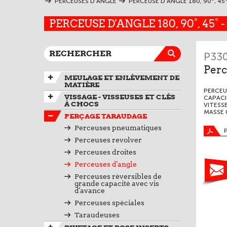
PERCEUSES D'ANGLE
PERCEUSE D'ANGLE 180, 90°, 45
PERCEUSE D'ANGLE 180, 90°, 45° 
P33
Perc
MEULAGE ET ENLÈVEMENT DE
MATIÈRE
PERCEU
VISSAGE - VISSEUSES ET CLÉS
CAPACI
À CHOCS
VITESSE
MASSE 
PERÇAGE TARAUDAGE
Perceuses pneumatiques
Perceuses revolver
Perceuses droites
Perceuses d'angle
Perceuses réversibles de
grande capacité avec vis
d'avance
Perceuses spéciales
Taraudeuses