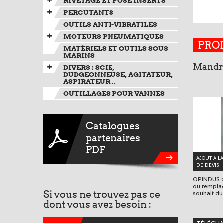
RIVETAGE ET POSE INSERTS
PERCUTANTS
OUTILS ANTI-VIBRATILES
MOTEURS PNEUMATIQUES
PRO
MATÉRIELS ET OUTILS SOUS
MARINS
Mandr
DIVERS : SCIE,
DUDGEONNEUSE, AGITATEUR,
ASPIRATEUR...
OUTILLAGES POUR VANNES
Catalogues
partenaires
PDF
AJOUT À L
DE DEVIS
OPINDUS di
ou remplac
Si vous ne trouvez pas ce
souhait du 
dont vous avez besoin :