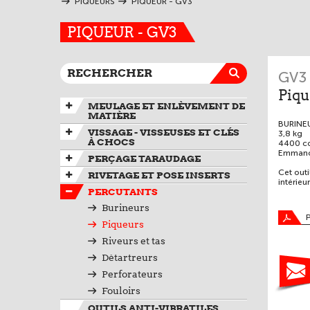
PIQUEURS
PIQUEUR - GV3
PIQUEUR - GV3
GV3
Piq
MEULAGE ET ENLÈVEMENT DE
MATIÈRE
BURINE
VISSAGE - VISSEUSES ET CLÉS
3,8 kg
À CHOCS
4400 co
Emmanc
PERÇAGE TARAUDAGE
Cet outi
RIVETAGE ET POSE INSERTS
intérieur
PERCUTANTS
Burineurs
Piqueurs
Riveurs et tas
Détartreurs
Perforateurs
Fouloirs
OUTILS ANTI-VIBRATILES