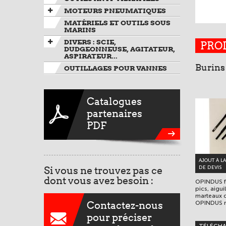
MOTEURS PNEUMATIQUES
MATÉRIELS ET OUTILS SOUS
MARINS
DIVERS : SCIE,
PRO
DUDGEONNEUSE, AGITATEUR,
ASPIRATEUR...
Burins 
OUTILLAGES POUR VANNES
Catalogues
partenaires
PDF
AJOUT À L
Si vous ne trouvez pas ce
DE DEVIS
dont vous avez besoin :
OPINDUS fo
pics, aiguil
marteaux 
Contactez-nous
OPINDUS ré
pour préciser