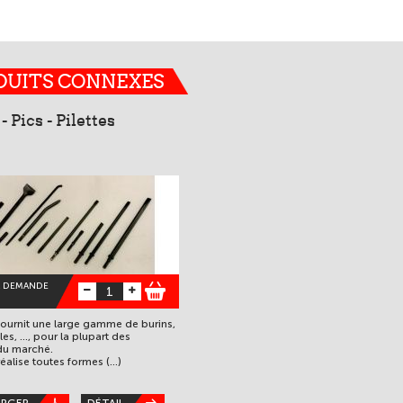
DUITS CONNEXES
- Pics - Pilettes
A DEMANDE
urnit une large gamme de burins,
les, ..., pour la plupart des
du marché.
alise toutes formes (...)