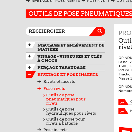
RIVETAGE ET POSE INSERTS
POSE RIVETS
OUTILS 
OUTILS DE POSE PNEUMATIQUES 
PRO
Outi
MEULAGE ET ENLÈVEMENT DE
rive
MATIÈRE
VISSAGE - VISSEUSES ET CLÉS
OPINDUS
À CHOCS
La nou
1600, 2
PERÇAGE TARAUDAGE
PROSET
RIVETAGE ET POSE INSERTS
Tractio
Masse 1
Rivets et inserts
OPINDUS
Pose rivets
Nombreu
Outils de pose
pneumatiques pour
rivets
Outils de pose
hydrauliques pour rivets
Outils de pose pour
rivets à batterie
Pose inserts