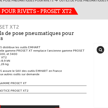
DE POSE PNEUMATIQUES POUR RIVETS
OUTILS DE POSE PNEUMATIQUES P
POUR RIVETS - PROSET XT2
SET XT2
ls de pose pneumatiques pour
ts
 distribue les outils EMHART
velle gamme PROSET XT remplace l'ancienne gamme PROSET
500, et 3400
 XT2
n 8,9 kN
,26 kg
 assure le SAV des outils EMHART en France
x autres outils sur demande
GAMME PROSET XT
NOTICE PROSET XT2