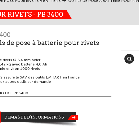
DE POSE POUR RIVETS À BATTERIE
OUTILS DE POSE À BATTERIE POUR RIV
R RIVETS - PB 3400
400
ls de pose à batterie pour rivets
0
é rivets Ø 6,4 mm acier
,42 kg avec batterie 4,0 Ah
ie environ 1000 rivets
 assure le SAV des outils EMHART en France
x autres outils sur demande
NOTICE PB3400
DEMANDE D'INFORMATIONS