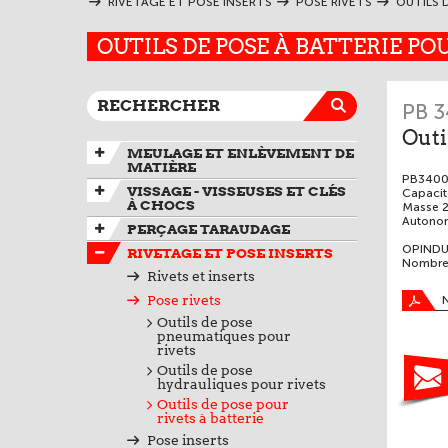
RIVETAGE ET POSE INSERTS
POSE RIVETS
OUTILS 
OUTILS DE POSE À BATTERIE POU
PB 3
Outi
MEULAGE ET ENLÈVEMENT DE
MATIÈRE
PB340
VISSAGE - VISSEUSES ET CLÉS
Capacit
À CHOCS
Masse 2
Autonom
PERÇAGE TARAUDAGE
OPINDUS
RIVETAGE ET POSE INSERTS
Nombreu
Rivets et inserts
Pose rivets
Outils de pose
pneumatiques pour
rivets
Outils de pose
hydrauliques pour rivets
Outils de pose pour
rivets à batterie
Pose inserts