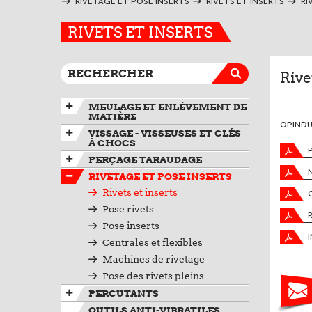
RIVETAGE ET POSE INSERTS
RIVETS ET INSERTS
RI
RIVETS ET INSERTS
Rive
MEULAGE ET ENLÈVEMENT DE
MATIÈRE
OPINDUS
VISSAGE - VISSEUSES ET CLÉS
À CHOCS
PERÇAGE TARAUDAGE
RIVETAGE ET POSE INSERTS
Rivets et inserts
Pose rivets
Pose inserts
Centrales et flexibles
Machines de rivetage
Pose des rivets pleins
PERCUTANTS
OUTILS ANTI-VIBRATILES