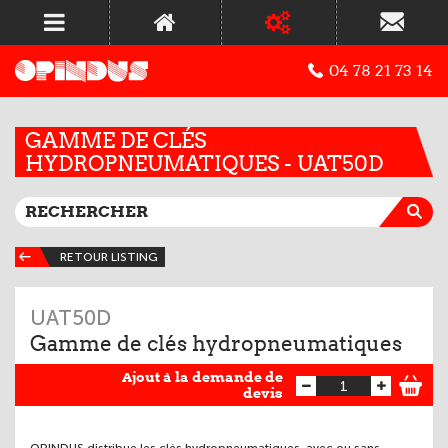
04 78 21 73 14
GAMME DE CLÉS
HYDROPNEUMATIQUES - UAT50D
RETOUR LISTING
UAT50D
Gamme de clés hydropneumatiques
Ajout à la demande de
devis