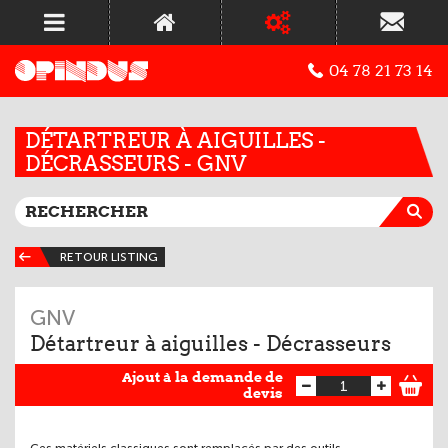
04 78 21 73 14
DÉTARTREUR À AIGUILLES -
DÉCRASSEURS - GNV
RETOUR LISTING
GNV
Détartreur à aiguilles - Décrasseurs
Ajout à la demande de
devis