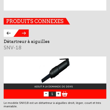
PRODUITS CONNEXES
Détartreur à aiguilles
D
SNV-18
G
AJOUT À LA DEMANDE DE DEVIS
Le modèle SNV18 est un détartreur à aiguilles droit, léger, court et très
Le
maniable.
pu