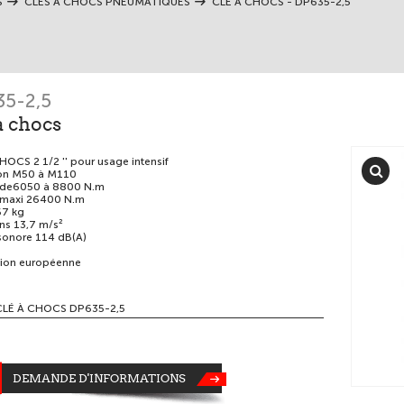
S
CLÉS À CHOCS PNEUMATIQUES
CLÉ À CHOCS - DP635-2,5
5-2,5
à chocs
HOCS 2 1/2 '' pour usage intensif
tion M50 à M110
 de6050 à 8800 N.m
 maxi 26400 N.m
67 kg
ons 13,7 m/s²
sonore 114 dB(A)
tion européenne
CLÉ À CHOCS DP635-2,5
DEMANDE D'INFORMATIONS