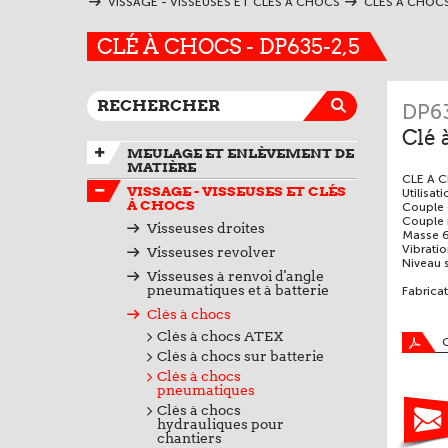
VISSAGE - VISSEUSES ET CLÉS À CHOCS
CLÉS À CHOC
CLÉ À CHOCS - DP635-2,5
DP63
Clé 
MEULAGE ET ENLÈVEMENT DE
MATIÈRE
CLE A C
VISSAGE - VISSEUSES ET CLÉS
Utilisa
À CHOCS
Couple
Couple
Visseuses droites
Masse 
Vibrati
Visseuses revolver
Niveau 
Visseuses à renvoi d'angle
pneumatiques et à batterie
Fabrica
Clés à chocs
Clés à chocs ATEX
Clés à chocs sur batterie
Clés à chocs
pneumatiques
Clés à chocs
hydrauliques pour
chantiers