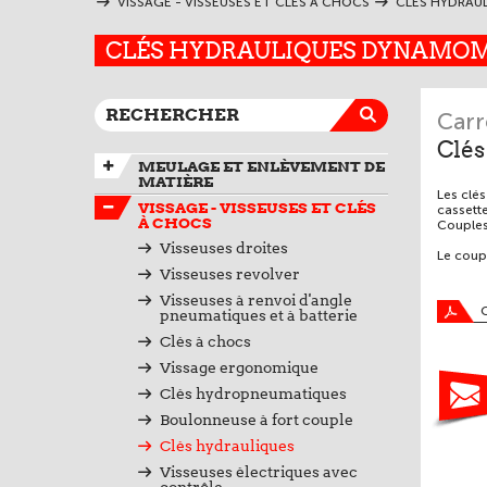
VISSAGE - VISSEUSES ET CLÉS À CHOCS
CLÉS HYDRAU
CLÉS HYDRAULIQUES DYNAMOMÉ
Carr
Clé
MEULAGE ET ENLÈVEMENT DE
MATIÈRE
Les clés
VISSAGE - VISSEUSES ET CLÉS
cassette
À CHOCS
Couples
Visseuses droites
Le coupl
Visseuses revolver
Visseuses à renvoi d'angle
pneumatiques et à batterie
Clés à chocs
Vissage ergonomique
Clés hydropneumatiques
Boulonneuse à fort couple
Clés hydrauliques
Visseuses électriques avec