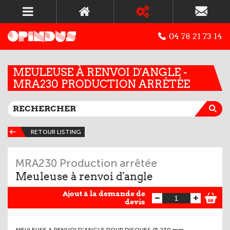
04 78 21 73 14
MEULEUSE À RENVOI D'ANGLE -
MRA230 PRODUCTION ARRÊTÉE
RETOUR LISTING
MRA230 Production arrêtée
Meuleuse à renvoi d'angle
Ajout à la demande de
devis